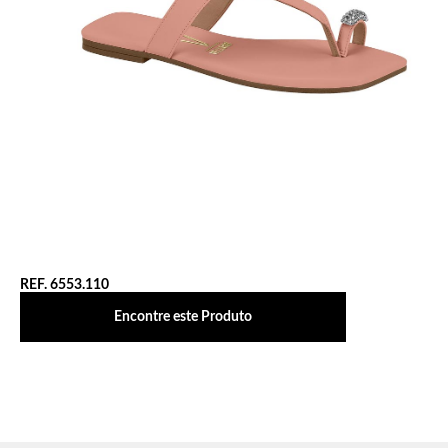
REF. 6553.110
Encontre este Produto