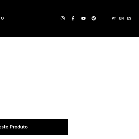
TO
PT
EN
ES
este Produto