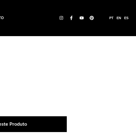
TO
PT
EN
ES
este Produto